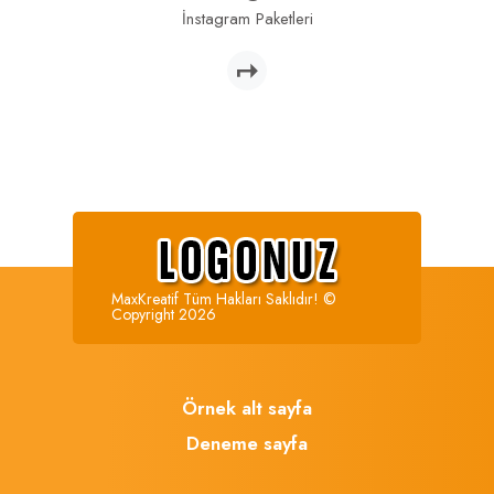
İnstagram Paketleri
MaxKreatif Tüm Hakları Saklıdır! ©
Copyright 2026
Örnek alt sayfa
Deneme sayfa